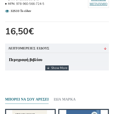
MPN:
978-960-566-724-5
ΜΕΤΑΙΧΜΙΟ
32533 Το είδαν
16,50€
ΛΕΠΤΟΜΈΡΕΙΕΣ ΕΊΔΟΥΣ
Περιγραφή βιβλίου
Το βιβλίο αυτό φιλοδοξεί να συμβάλει στη σωστή
προετοιμασία των μαθητών της Α’ Λυκείου στο μάθημα
της Αρχαίων Ελληνικών. Προσαρμοσμένο στις νέες
διδακτικές ανάγκες και το νέο πλαίσιο αξιολόγησης,
αποτελεί μια συγκροτημένη πρόταση για τη διδασκαλία
ΜΠΟΡΕΊ ΝΑ ΣΟΥ ΑΡΈΣΕΙ
ΊΔΙΑ ΜΆΡΚΑ
και την εξέταση του μαθήματος.
Συγκεκριμένα, τα αποσπάσματα του σχολικού εγχειριδίου