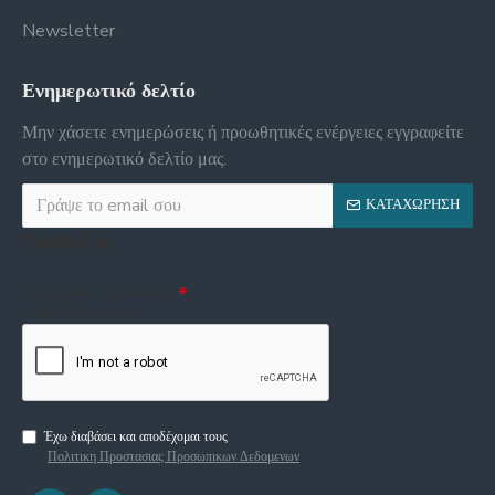
Newsletter
Ενημερωτικό δελτίο
Μην χάσετε ενημερώσεις ή προωθητικές ενέργειες εγγραφείτε
στο ενημερωτικό δελτίο μας.
ΚΑΤΑΧΏΡΗΣΗ
Captcha
Συμπληρώστε την ακόλουθη
επαλήθευση captcha
Έχω διαβάσει και αποδέχομαι τους
Πολιτικη Προστασιας Προσωπικων Δεδομενων