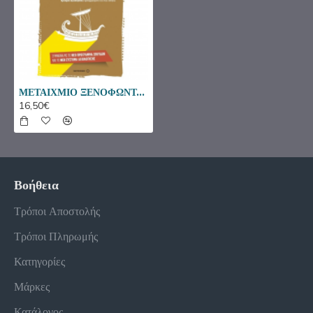
Ακολουθούν οι απαντήσεις στις ερωτήσεις, τις ασκήσεις
και τα θέματα για συζήτηση του σχολικού βιβλίου.
Στο παράρτημα δίνονται οι απαντήσεις στις
συμπληρωματικές ερωτήσεις και στα κριτήρια
αξιολόγησης.
ΜΕΤΑΙΧΜΙΟ ΞΕΝΟΦΩΝΤΑ ΕΛΛΗΝΙΚΑ Α΄ΛΥΚΕΙΟΥ ΣΑΛΜΑΝΛΗΣ
16,50€
Βοήθεια
Τρόποι Αποστολής
Τρόποι Πληρωμής
Κατηγορίες
Μάρκες
Κατάλογος