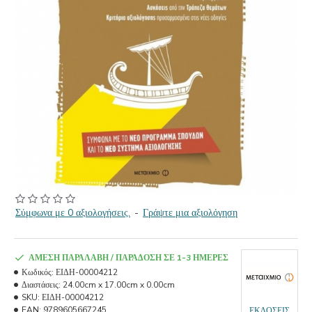
Σύμφωνα με 0 αξιολογήσεις.
-
Γράψτε μια αξιολόγηση
ΆΜΕΣΗ ΠΑΡΑΛΑΒΉ / ΠΑΡΆΔΟΣΗ ΣΕ 1-3 ΗΜΈΡΕΣ
Κωδικός:
ΕΙΔΗ-00004212
Διαστάσεις:
24.00cm x 17.00cm x 0.00cm
SKU:
ΕΙΔΗ-00004212
EAN:
9789605667245
ΕΚΔΟΣΕΙΣ