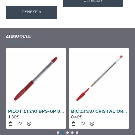
ΣΎΝΔΕΣΗ
ΣΥΝΈΧΕΙΑ
ΔΗΜΟΦΙΛΉ
NAL ΜΠΛΕ
PILOT ΣΤΥΛΟ BPS-GP 0.7 FINE ΚΟΚΚΙΝΟ
BIC ΣΤΥΛΟ CRISTAL ORIGINAL ΚΟΚΚΙΝΟ
1,30€
0,40€