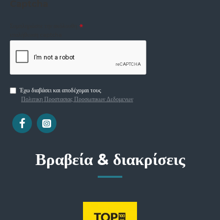
Captcha
Συμπληρώστε την ακόλουθη
επαλήθευση captcha
Έχω διαβάσει και αποδέχομαι τους
Πολιτικη Προστασιας Προσωπικων Δεδομενων
Βραβεία & διακρίσεις