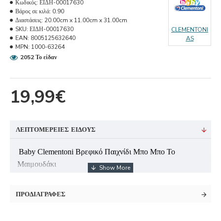
Κωδικός:
ΕΙΔΗ-00017630
Βάρος σε κιλά:
0.90
Διαστάσεις:
20.00cm x 11.00cm x 31.00cm
SKU:
ΕΙΔΗ-00017630
CLEMENTONI
EAN:
8005125632640
AS
MPN:
1000-63264
2052 Το είδαν
19,99€
ΛΕΠΤΟΜΈΡΕΙΕΣ ΕΊΔΟΥΣ
Βaby Clementoni Βρεφικό Παιχνίδι Μπο Μπο Το
Μαιμουδάκι
Το γλυκό και απαλό μαϊμουδάκι διεγείρει την περιέργεια
των παιδιών, καθοδηγώντας τα μέσα από τη φωνή του να
ΠΡΟΔΙΑΓΡΑΦΈΣ
ανακαλύψουν τα μέρη του σώματος και μέσα από τα
τραγουδάκια να αναπτύξουν την γλωσσική ικανότητα. Με