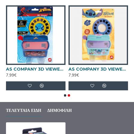
ΣΤΕΛΙΝΗΣ MINNIE PROMO PACK 1045-03590
AS COMPANY 3D VIEWER SPIDERMAN 1027-64254
AS COMPANY 3D VIEWER STITCH 1027-64255
7,99€
7,99€
ΤΕΛΕΥΤΑΊΑ ΕΊΔΗ
ΔΗΜΟΦΙΛΉ