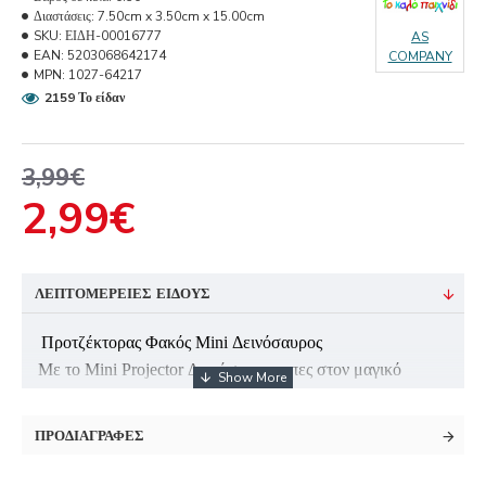
Διαστάσεις:
7.50cm x 3.50cm x 15.00cm
SKU:
ΕΙΔΗ-00016777
AS
EAN:
5203068642174
COMPANY
MPN:
1027-64217
2159 Το είδαν
3,99€
2,99€
ΛΕΠΤΟΜΈΡΕΙΕΣ ΕΊΔΟΥΣ
Προτζέκτορας Φακός Mini Δεινόσαυρος
Με το Mini Projector Δεινόσαυροι μπες στον μαγικό
κόσμο των Δεινοσαύρων! Άνοιξε το πορτάκι, τοποθέτησε
το δισκάκι και δες να προβάλλονται απίθανες εικόνες
ΠΡΟΔΙΑΓΡΑΦΈΣ
Δεινοσαύρων ξανά και ξανά!
Στη συσκευασία περιέχονται 3 δισκάκια με συνολικά 24