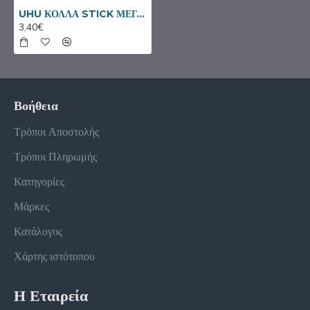
UHU ΚΟΛΛΑ STICK ΜΕΓΑΛΗ 21 γρ.
3,40€
Βοήθεια
Τρόποι Αποστολής
Τρόποι Πληρωμής
Κατηγορίες
Μάρκες
Κατάλογος
Χάρτης ιστότοπου
Η Εταιρεία