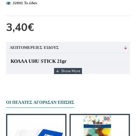
32691 Το είδαν
3,40€
ΛΕΠΤΟΜΈΡΕΙΕΣ ΕΊΔΟΥΣ
ΚΟΛΛΑ UHU STICK 21gr
Περιγραφή Κόλλα 21gr που απλώνει εύκολα, στεγνώνει
γρήγορα και έχει μεγάλη διάρκεια. Μορφή stick σε
συσκευασία με καπάκι ασφαλείας που δεν την αφήνει να
στεγνώσει. Ενδείκνυται για το κόλλημα χαρτιών, καρτών
ΟΙ ΠΕΛΆΤΕΣ ΑΓΌΡΑΣΑΝ ΕΠΊΣΗΣ
και ετικετών. Ιδανικό για χειροτεχνιες και σχολικές ή
καλλιτεχνικές εργασίες. Προσφέρει μόνιμο αποτέλεσμα,
αλλά αφαιρείται εύκολα από τα ρούχα με πλύσιμο στο
πλυντήριο και από τα χέρια με ξέβγαλμα με κρύο νερό.
Κολλάει χωρίς να αφήνει σημάδια, χάρη στο διαφανές