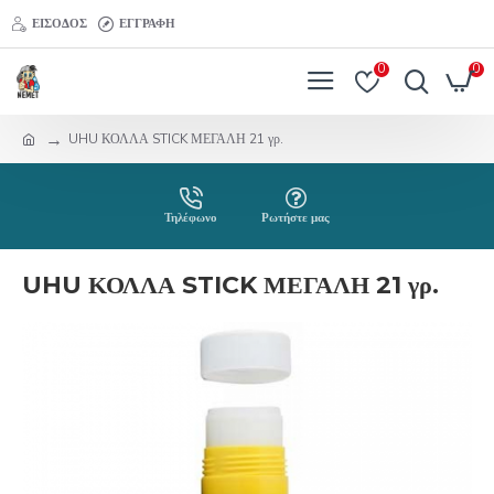
ΕΊΣΟΔΟΣ
ΕΓΓΡΑΦΉ
0
0
UHU ΚΟΛΛΑ STICK ΜΕΓΑΛΗ 21 γρ.
Τηλέφωνο
Ρωτήστε μας
UHU ΚΟΛΛΑ STICK ΜΕΓΑΛΗ 21 γρ.