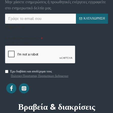
Μην χάσετε ενημερώσεις ή προωθητικές ενέργειες εγγραφείτε
στο ενημερωτικό δελτίο μας.
ΚΑΤΑΧΏΡΗΣΗ
Captcha
Συμπληρώστε την ακόλουθη
επαλήθευση captcha
Έχω διαβάσει και αποδέχομαι τους
Πολιτικη Προστασιας Προσωπικων Δεδομενων
Βραβεία & διακρίσεις