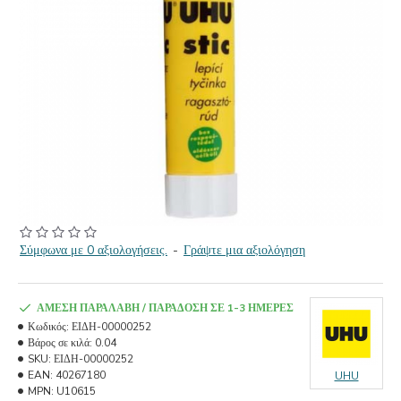
Σύμφωνα με 0 αξιολογήσεις.
-
Γράψτε μια αξιολόγηση
ΆΜΕΣΗ ΠΑΡΑΛΑΒΉ / ΠΑΡΆΔΟΣΗ ΣΕ 1-3 ΗΜΈΡΕΣ
Κωδικός:
ΕΙΔΗ-00000252
Βάρος σε κιλά:
0.04
SKU:
ΕΙΔΗ-00000252
EAN:
40267180
UHU
MPN:
U10615