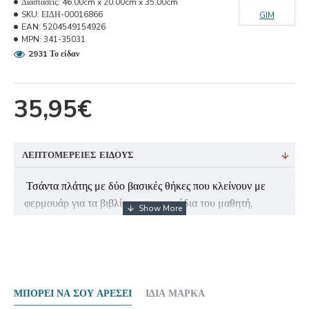
Διαστάσεις:
46.00cm x 20.00cm x 35.00cm
SKU:
ΕΙΔΗ-00016866
GIM
EAN:
5204549154926
MPN:
341-35031
2931 Το είδαν
35,95€
ΛΕΠΤΟΜΈΡΕΙΕΣ ΕΊΔΟΥΣ
Τσάντα πλάτης με δύο βασικές θήκες που κλείνουν με
φερμουάρ για τα βιβλία και τα τετράδια του μαθητή.
Μπροστά έχει μία μικρότερη θήκη για επιπλέον
αποθήκευση και καλύτερη οργάνωση.
Ενώ στα πλαϊνά της τσάντας υπάρχουν δυο θήκες για το
παγουρίνο ή την ομπρέλα. Έχει ενισχυμένους ιμάντες με
εργονομική πλάτη και ενισχυμένη χειρολαβή στο επάνω
ΜΠΟΡΕΊ ΝΑ ΣΟΥ ΑΡΈΣΕΙ
ΊΔΙΑ ΜΆΡΚΑ
μέρος για να την κρατάτε με το ένα χέρι.