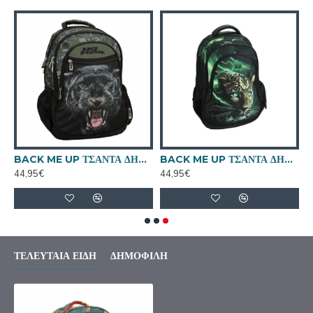
8031
BACK ME UP ΤΣΑΝΤΑ ΔΗΜΟΤΙΚΟΥ NO FEAR FOREST PUMA 348-44031
BACK ME UP ΤΣΑΝΤΑ ΔΗΜΟΤΙΚΟΥ THUNDER CAT 357-46031
44,95€
44,95€
ΤΕΛΕΥΤΑΊΑ ΕΊΔΗ
ΔΗΜΟΦΙΛΉ