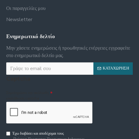
Οι παραγγελίες μου
Newsletter
Ενημερωτικό δελτίο
Μην χάσετε ενημερώσεις ή προωθητικές ενέργειες εγγραφείτε
στο ενημερωτικό δελτίο μας.
ΚΑΤΑΧΏΡΗΣΗ
Captcha
Συμπληρώστε την ακόλουθη
επαλήθευση captcha
Έχω διαβάσει και αποδέχομαι τους
Πολιτικη Προστασιας Προσωπικων Δεδομενων