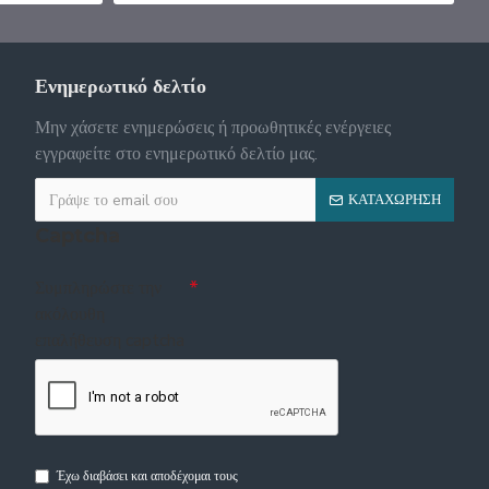
Ενημερωτικό δελτίο
Μην χάσετε ενημερώσεις ή προωθητικές ενέργειες
εγγραφείτε στο ενημερωτικό δελτίο μας.
ΚΑΤΑΧΏΡΗΣΗ
Captcha
Συμπληρώστε την
ακόλουθη
επαλήθευση captcha
Έχω διαβάσει και αποδέχομαι τους