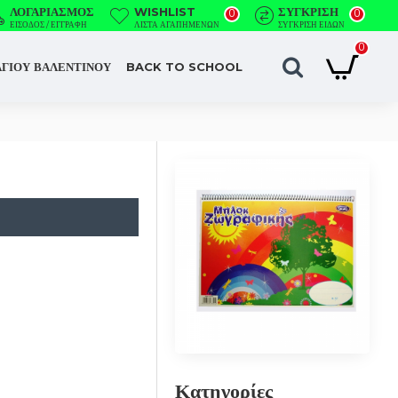
ΛΟΓΑΡΙΑΣΜΌΣ
WISHLIST
ΣΎΓΚΡΙΣΗ
0
0
ΕΊΣΟΔΟΣ / ΕΓΓΡΑΦΉ
ΛΊΣΤΑ ΑΓΑΠΗΜΈΝΩΝ
ΣΎΓΚΡΙΣΗ ΕΙΔΏΝ
0
ΑΓΙΟΥ ΒΑΛΕΝΤΙΝΟΥ
BACK TO SCHOOL
Κατηγορίες