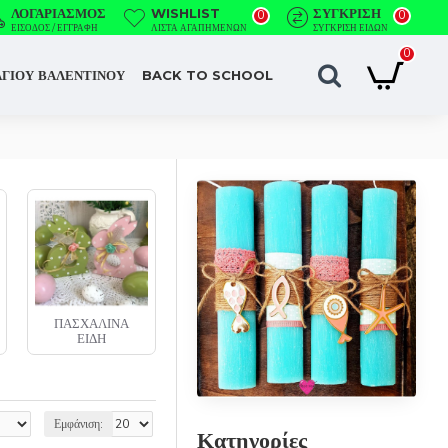
ΛΟΓΑΡΙΑΣΜΌΣ
WISHLIST
ΣΎΓΚΡΙΣΗ
0
0
ΕΊΣΟΔΟΣ / ΕΓΓΡΑΦΉ
ΛΊΣΤΑ ΑΓΑΠΗΜΈΝΩΝ
ΣΎΓΚΡΙΣΗ ΕΙΔΏΝ
0
ΑΓΙΟΥ ΒΑΛΕΝΤΙΝΟΥ
BACK TO SCHOOL
ΠΑΣΧΑΛΙΝΕΣ
ΚΑΤΑΣΚΕΥΕΣ
Εμφάνιση:
Κατηγορίες