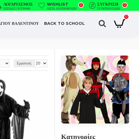
ΛΟΓΑΡΙΑΣΜΌΣ
WISHLIST
ΣΎΓΚΡΙΣΗ
0
0
ΕΊΣΟΔΟΣ / ΕΓΓΡΑΦΉ
ΛΊΣΤΑ ΑΓΑΠΗΜΈΝΩΝ
ΣΎΓΚΡΙΣΗ ΕΙΔΏΝ
0
ΑΓΙΟΥ ΒΑΛΕΝΤΙΝΟΥ
BACK TO SCHOOL
Εμφάνιση:
Κατηγορίες