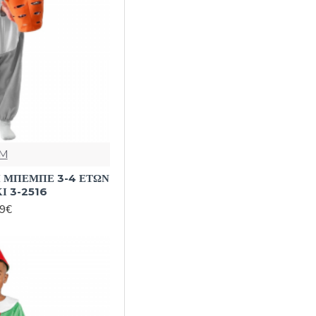
M
 ΜΠΕΜΠΕ 3-4 ΕΤΩΝ
Ι 3-2516
99€