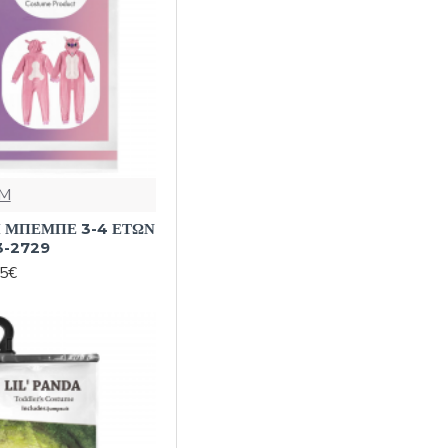
M
 ΜΠΕΜΠΕ 3-4 ΕΤΩΝ
3-2729
95€