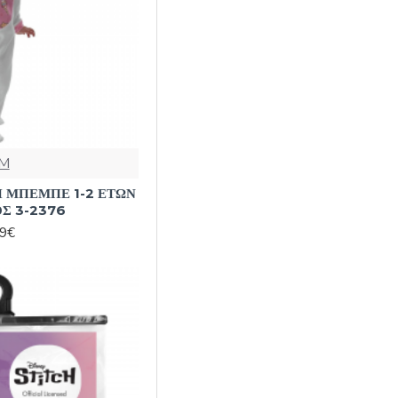
M
 ΜΠΕΜΠΕ 1-2 ΕΤΩΝ
Σ 3-2376
99€