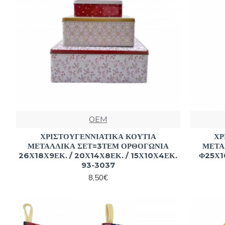
OEM
ΧΡΙΣΤΟΥΓΕΝΝΙΑΤΙΚΑ ΚΟΥΤΙΑ
ΧΡ
ΜΕΤΑΛΛΙΚΑ ΣΕΤ=3ΤΕΜ ΟΡΘΟΓΩΝΙΑ
ΜΕΤΑ
26Χ18Χ9ΕΚ. / 20Χ14Χ8ΕΚ. / 15Χ10Χ4ΕΚ.
Φ25Χ1
93-3037
8,50€