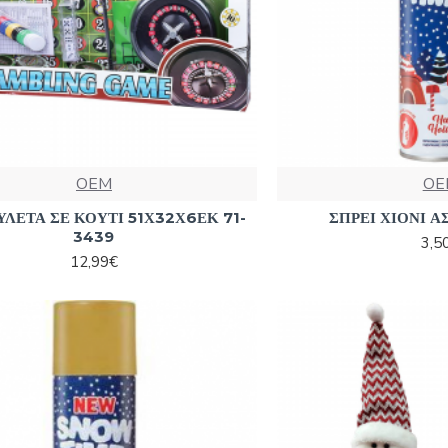
OEM
OE
ΥΛΕΤΑ ΣΕ ΚΟΥΤΙ 51Χ32Χ6ΕΚ 71-
ΣΠΡΕΙ ΧΙΟΝΙ Α
3439
3,5
12,99€