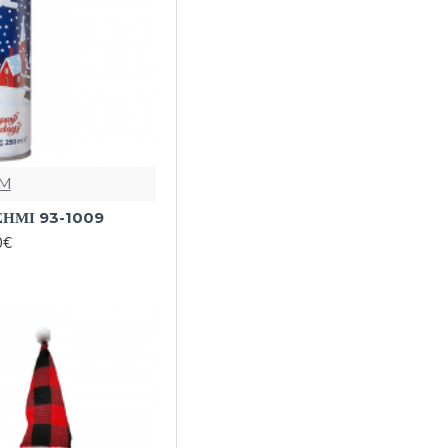
M
ΣΗΜΙ 93-1009
0€