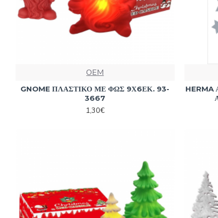
OEM
GNOME ΠΛΑΣΤΙΚΟ ΜΕ ΦΩΣ 9Χ6ΕΚ. 93-
HERMA 
3667
1,30€