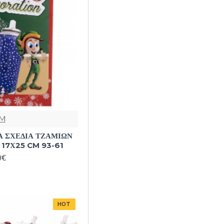
M
Α ΣΧΕΔΙΑ ΤΖΑΜΙΩΝ
 17Χ25 CM 93-61
0€
HOT