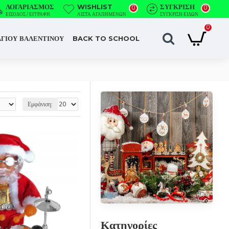
ΛΟΓΑΡΙΑΣΜΌΣ
WISHLIST
ΣΎΓΚΡΙΣΗ
0
0
ΕΊΣΟΔΟΣ / ΕΓΓΡΑΦΉ
ΛΊΣΤΑ ΑΓΑΠΗΜΈΝΩΝ
ΣΎΓΚΡΙΣΗ ΕΙΔΏΝ
0
ΑΓΙΟΥ ΒΑΛΕΝΤΙΝΟΥ
BACK TO SCHOOL
Εμφάνιση:
Κατηγορίες