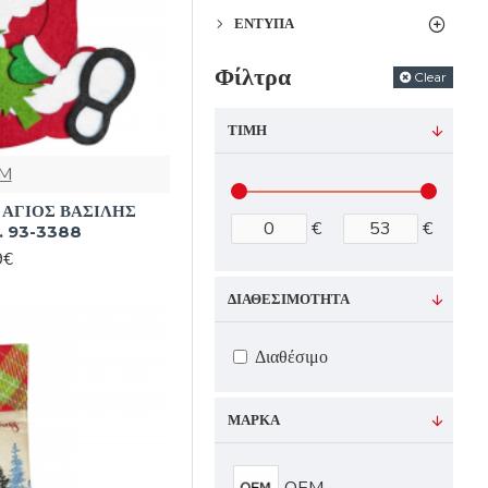
ΈΝΤΥΠΑ
Φίλτρα
Clear
ΤΙΜΉ
M
 ΑΓΙΟΣ ΒΑΣΙΛΗΣ
€
€
. 93-3388
9€
ΔΙΑΘΕΣΙΜΌΤΗΤΑ
Διαθέσιμο
ΜΆΡΚΑ
OEM