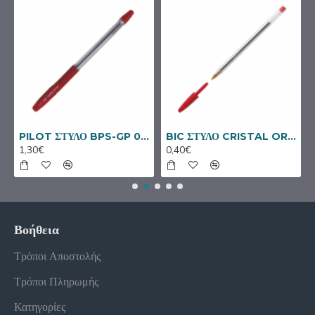
NAL ΜΠΛΕ
PILOT ΣΤΥΛΟ BPS-GP 0.7 FINE ΚΟΚΚΙΝΟ
BIC ΣΤΥΛΟ CRISTAL ORIGINAL ΚΟΚΚΙΝΟ
1,30€
0,40€
Βοήθεια
Τρόποι Αποστολής
Τρόποι Πληρωμής
Κατηγορίες