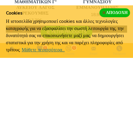
ΜΑΘΗΜΑΤΙΚΩΝ Γ'
ΓΥΜΝΑΣΙΟΥ
ΛΥΚΕΙΟΥ ΛΑΓΟΣ
ΕΜΜΑΝΟΥΗΛΙΔΗΣ
ΑΠΟΔΟΧΉ
Cookies
ΡΕΚΟΥΜΗΣ
18,80€
17,70€
Η ιστοσελίδα χρησιμοποιεί cookies και άλλες τεχνολογίες
καταγραφής για να εξασφαλίσει την σωστή λειτουργία της, την
FILTER PRODUCTS
δυνατότητά σας να επικοινωνήσετε μαζί μας, να δημιουργήσει
στατιστικά για την χρήση της και να παρέχει πληροφορίες από
0
0
τρίτους.
Μάθετε περισσότερα...
Αρχική
Λίστα αγορών
Σύγκριση
Email
Τηλέφωνο
ΕΚΔΟΣΕΙΣ ΜΕΤΑΙΧΜΙΟ
ΕΚΔΟΣΕΙΣ ΜΕΤΑΙΧΜΙΟ
ΜΕΤΑΙΧΜΙΟ ΘΕΜΑΤΙΚΟΙ
ΜΕΤΑΙΧΜΙΟ ΙΣΤΟΡΙΑ ΤΟΥ
ΚΥΚΛΟΙ ΕΚΦΡΑΣΗ
ΜΕΣΑΙΩΝΙΚΟΥ ΚΑΙ ΤΟΥ
ΕΚΘΕΣΗ Β' ΛΥΚΕΙΟΥ
ΝΕΟΤΕΡΟΥ ΚΟΣΜΟΥ 565-
ΣΦΑΚΙΑΝΑΚΗΣ
1815 Β' ΛΥΚΕΙΟΥ