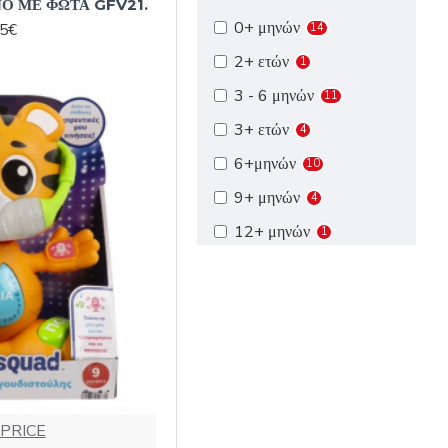
Ο ΜΕ ΦΩΤΑ GFV21.
0+ μηνών
95€
14
2+ ετών
1
3 - 6 μηνών
11
3+ ετών
4
6+μηνών
10
9+ μηνών
4
12+ μηνών
1
18 - 36 μηνών
2
 PRICE