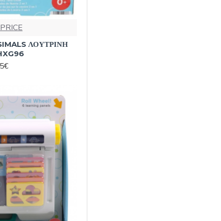
 PRICE
SIMALS ΛΟΥΤΡΙΝΗ
HXG96
95€