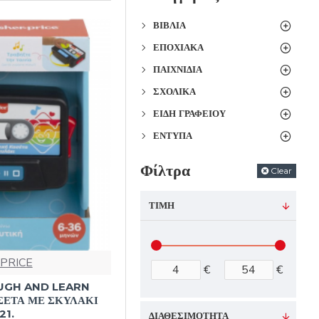
ΒΙΒΛΊΑ
ΕΠΟΧΙΑΚΆ
ΠΑΙΧΝΊΔΙΑ
ΣΧΟΛΙΚΆ
ΕΊΔΗ ΓΡΑΦΕΊΟΥ
ΈΝΤΥΠΑ
Φίλτρα
Clear
ΤΙΜΉ
 PRICE
€
€
AUGH AND LEARN
ΣΕΤΑ ΜΕ ΣΚΥΛΑΚΙ
21.
ΔΙΑΘΕΣΙΜΌΤΗΤΑ