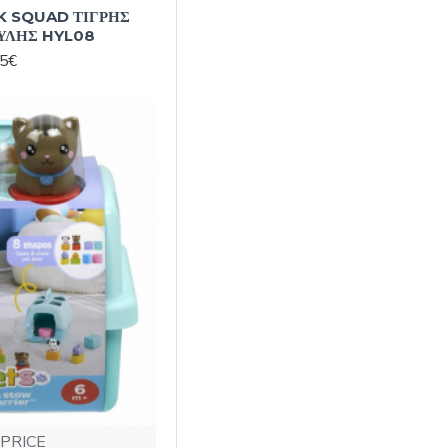
NK SQUAD ΤΙΓΡΗΣ
ΥΛΗΣ HYL08
95€
 PRICE