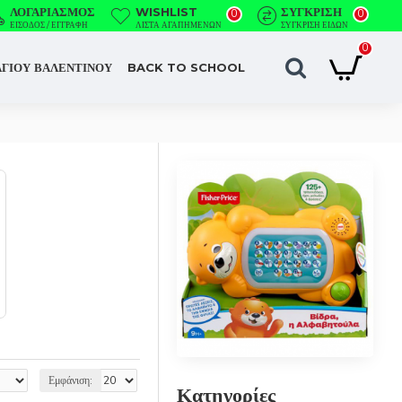
ΛΟΓΑΡΙΑΣΜΌΣ
WISHLIST
ΣΎΓΚΡΙΣΗ
0
0
ΕΊΣΟΔΟΣ / ΕΓΓΡΑΦΉ
ΛΊΣΤΑ ΑΓΑΠΗΜΈΝΩΝ
ΣΎΓΚΡΙΣΗ ΕΙΔΏΝ
0
ΑΓΙΟΥ ΒΑΛΕΝΤΙΝΟΥ
BACK TO SCHOOL
Εμφάνιση:
Κατηγορίες