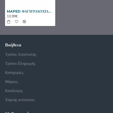
MAPED ΦΑΓΗΤΟΔΟΧΕΙΟ PICNIK ECOZEN MINIZ RABBIT 900ML ΜΩΒ 874102
10,99€
Βοήθεια
Τρόποι Αποστολής
Τρόποι Πληρωμής
Κατηγορίες
Μάρκες
Κατάλογος
Χάρτης ιστότοπου