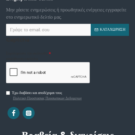
Μην χάσετε ενημερώσεις ή προωθητικές ενέργειες εγγραφείτε
στο ενημερωτικό δελτίο μας.
ΚΑΤΑΧΏΡΗΣΗ
Captcha
Συμπληρώστε την ακόλουθη
επαλήθευση captcha
Έχω διαβάσει και αποδέχομαι τους
Πολιτικη Προστασιας Προσωπικων Δεδομενων
Βραβεία & διακρίσεις