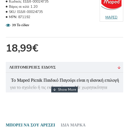
Κωδικός:
ΕΙΔΗ-00024735
Βάρος σε κιλά:
1.20
SKU:
ΕΙΔΗ-00024735
MPN:
871192
MAPED
39 Το είδαν
18,99€
ΛΕΠΤΟΜΈΡΕΙΕΣ ΕΊΔΟΥΣ
Το Maped Picnik Παιδικό Παγούρι είναι η ιδανική επιλογή
για το σχολείο ή τις εκδρομές σας. Με χωρητικότητα
500ml, είναι αρκετό για να καλύψει τις ανάγκες του
παιδιού σας. Αυτό το πολύχρωμο παγούρι συνδυάζει
πρακτικότητα και ασφάλεια, κάνοντάς το ιδανικό για
καθημερινή χρήση.
Η κατασκευή του από ανοξείδωτο ατσάλι το καθιστά
ΜΠΟΡΕΊ ΝΑ ΣΟΥ ΑΡΈΣΕΙ
ΊΔΙΑ ΜΆΡΚΑ
ανθεκτικό στην φθορά, ενώ δεν σκουριάζει με την πάροδο