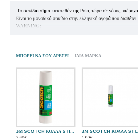
Το σακίδιο σήμα κατατεθέν της Polo, τώρα σε νέους υπέρο
Είναι τo μοναδικό σακίδιο στην ελληνική αγορά που διαθέτ
WARNING:
Το παρόν προϊόν προορίζεται για ενήλικες και εφήβους.
Δεν συνίσταται η χρήση σε μαθητές Δημοτικού λόγω της 
Το μεγάλο βάρος των σχολικών βιβλίων σε συνδυασμό με τη 
ΜΠΟΡΕΊ ΝΑ ΣΟΥ ΑΡΈΣΕΙ
ΊΔΙΑ ΜΆΡΚΑ
3Μ SCOTCH ΚΟΛΛΑ STICK 40 γρ.
3Μ SCOTCH ΚΟΛΛΑ STICK 40 γρ.
3Μ SCOTCH ΚΟΛΛΑ
2,60€
1,00€