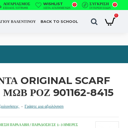
ΛΟΓΑΡΙΑΣΜΌΣ
WISHLIST
ΣΎΓΚΡΙΣΗ
0
0
ΕΊΣΟΔΟΣ / ΕΓΓΡΑΦΉ
ΛΊΣΤΑ ΑΓΑΠΗΜΈΝΩΝ
ΣΎΓΚΡΙΣΗ ΕΙΔΏΝ
0
ΑΓΙΟΥ ΒΑΛΕΝΤΙΝΟΥ
BACK TO SCHOOL
ΝΤΑ ORIGINAL SCARF
ΜΩΒ ΡΟΖ 901162-8415
ιολογήσεις.
-
Γράψτε μια αξιολόγηση
ΜΕΣΗ ΠΑΡΑΛΑΒΉ / ΠΑΡΆΔΟΣΗ ΣΕ 1-3 ΗΜΈΡΕΣ