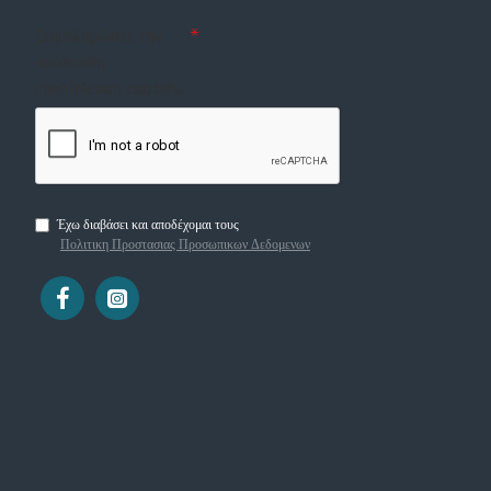
Συμπληρώστε την
ακόλουθη
επαλήθευση captcha
Έχω διαβάσει και αποδέχομαι τους
Πολιτικη Προστασιας Προσωπικων Δεδομενων