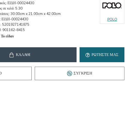
κός:
ΕΙΔΗ-00024430
ς σε κιλά:
5.30
τάσεις:
30.00cm x 21.00cm x 42.00cm
:
ΕΙΔΗ-00024430
POLO
:
5201927141875
:
901162-8415
 Το είδαν
ΚΑΛΆΘΙ
ΡΩΤΉΣΤΕ ΜΑΣ
Ό
ΣΎΓΚΡΙΣΗ