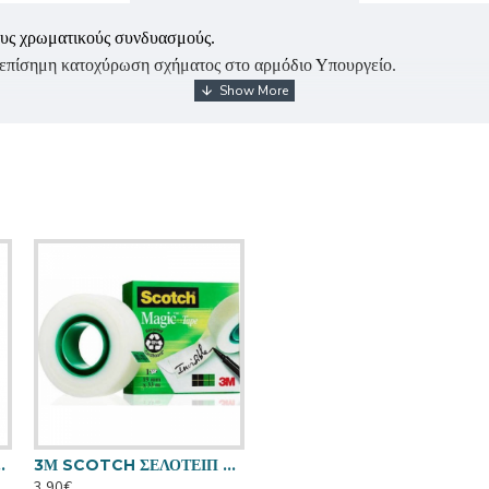
χους χρωματικούς συνδυασμούς.
ει επίσημη κατοχύρωση σχήματος στο αρμόδιο Υπουργείο.
μη ολοκληρωμένης σκελετικής τους δομής και της περιορισμένης 
λανθασμένη επιλογή και χρήση του σακιδίου μπορεί να προκαλέσει 
 STICK 8 γρ.
3Μ SCOTCH ΣΕΛΟΤΕΙΠ 810 MAGIC 19Χ33
3,90€