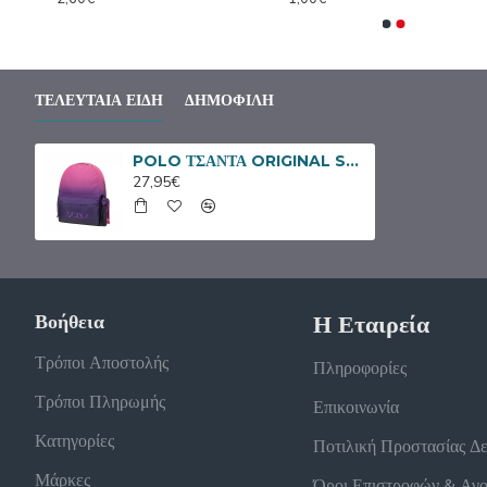
ΤΕΛΕΥΤΑΊΑ ΕΊΔΗ
ΔΗΜΟΦΙΛΉ
POLO ΤΣΑΝΤΑ ORIGINAL SCARF GRADIENT ΜΩΒ ΡΟΖ 901162-8415
27,95€
Βοήθεια
Η Εταιρεία
Τρόποι Αποστολής
Πληροφορίες
Τρόποι Πληρωμής
Επικοινωνία
Κατηγορίες
Ποτιλική Προστασίας Δ
Μάρκες
Όροι Επιστροφών & Αγ