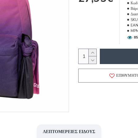
Κωδι
Βάρο
Διασ
SKU
EAN
MPN
85
ΕΠΙΘΥΜΗΤ
ΛΕΠΤΟΜΈΡΕΙΕΣ ΕΊΔΟΥΣ