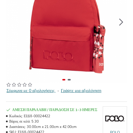
Σύμφωνα με 0 αξιολογήσεις.
-
Γράψτε μια αξιολόγηση
ΆΜΕΣΗ ΠΑΡΑΛΑΒΉ / ΠΑΡΆΔΟΣΗ ΣΕ 1-3 ΗΜΈΡΕΣ
Κωδικός:
ΕΙΔΗ-00024422
Βάρος σε κιλά:
5.30
Διαστάσεις:
30.00cm x 21.00cm x 42.00cm
SKU:
ΕΙΔΗ-00024422
POLO