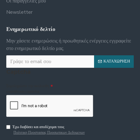
Οι παραγγελίες μου
Newsletter
Ενημερωτικό δελτίο
Μην χάσετε ενημερώσεις ή προωθητικές ενέργειες εγγραφείτε
στο ενημερωτικό δελτίο μας.
ΚΑΤΑΧΏΡΗΣΗ
Captcha
Συμπληρώστε την ακόλουθη
επαλήθευση captcha
Έχω διαβάσει και αποδέχομαι τους
Πολιτικη Προστασιας Προσωπικων Δεδομενων