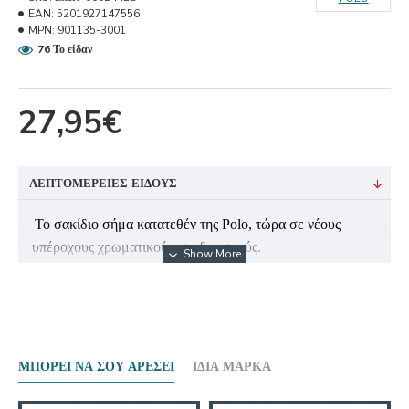
EAN:
5201927147556
MPN:
901135-3001
76 Το είδαν
27,95€
ΛΕΠΤΟΜΈΡΕΙΕΣ ΕΊΔΟΥΣ
Το σακίδιο σήμα κατατεθέν της Polo, τώρα σε νέους
υπέροχους χρωματικούς συνδυασμούς.
Είναι τo μοναδικό σακίδιο στην ελληνική αγορά που
διαθέτει επίσημη κατοχύρωση σχήματος στο αρμόδιο
Υπουργείο.
WARNING:
Το παρόν προϊόν προορίζεται για ενήλικες και εφήβους.
ΜΠΟΡΕΊ ΝΑ ΣΟΥ ΑΡΈΣΕΙ
ΊΔΙΑ ΜΆΡΚΑ
Δεν συνίσταται η χρήση σε μαθητές Δημοτικού λόγω
της μη ολοκληρωμένης σκελετικής τους δομής και της