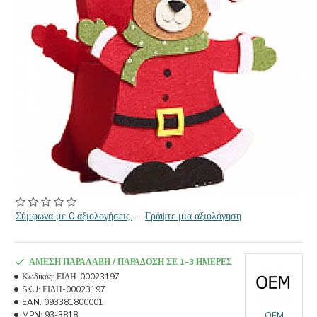
Σύμφωνα με 0 αξιολογήσεις.
-
Γράψτε μια αξιολόγηση
ΆΜΕΣΗ ΠΑΡΑΛΑΒΉ / ΠΑΡΆΔΟΣΗ ΣΕ 1-3 ΗΜΈΡΕΣ
Κωδικός:
ΕΙΔΗ-00023197
SKU:
ΕΙΔΗ-00023197
EAN:
093381800001
MPN:
93-3818
OEM