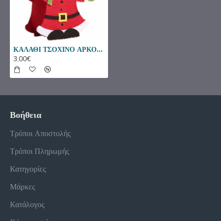
ΚΑΛΑΘΙ ΤΣΟΧΙΝΟ ΑΡΚΟΥΔΟΣ ΜΕ ΣΚΟΥΦΟ 16Χ15Χ6ΕΚ. 93-3818
3,00€
Βοήθεια
Τρόποι Αποστολής
Τρόποι Πληρωμής
Κατηγορίες
Μάρκες
Κατάλογος