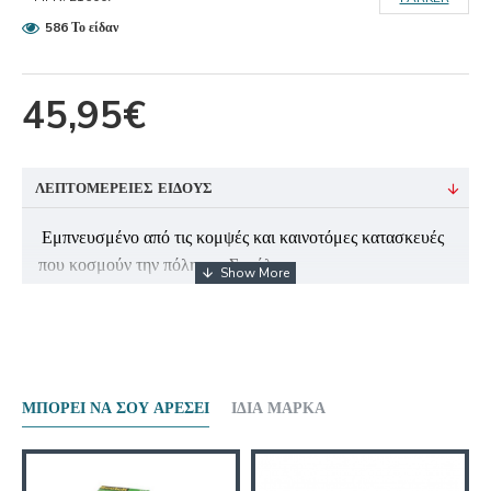
586 Το είδαν
45,95€
ΛΕΠΤΟΜΈΡΕΙΕΣ ΕΊΔΟΥΣ
Εμπνευσμένο από τις κομψές και καινοτόμες κατασκευές
που κοσμούν την πόλη της Σεούλ.
• Καπάκι : Ανοξείδωτος Χάλυβας με επίστρωση
μπλε Indigo λάκας
• Κορμός : Ανοξείδωτος Χάλυβας με επίστρωση
μπλε Indigo λάκας
• Διακόσμηση Κορμού: Χάραξη με laser εμπνευσμένη
ΜΠΟΡΕΊ ΝΑ ΣΟΥ ΑΡΈΣΕΙ
ΊΔΙΑ ΜΆΡΚΑ
από τη δυναμική νεωτερικότητα της Σεούλ
• Συσκευασία: Ειδικά σχεδιασμένο κουτί δώρου