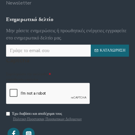
Newsletter
Ενημερωτικό δελτίο
Μην χάσετε ενημερώσεις ή προωθητικές ενέργειες εγγραφείτε
στο ενημερωτικό δελτίο μας.
ΚΑΤΑΧΏΡΗΣΗ
Captcha
Συμπληρώστε την ακόλουθη
επαλήθευση captcha
Έχω διαβάσει και αποδέχομαι τους
Πολιτικη Προστασιας Προσωπικων Δεδομενων