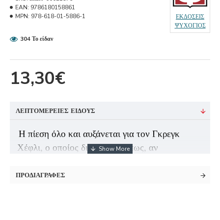
EAN:
9786180158861
MPN:
978-618-01-5886-1
ΕΚΔΟΣΕΙΣ
ΨΥΧΟΓΙΟΣ
304 Το είδαν
13,30€
ΛΕΠΤΟΜΈΡΕΙΕΣ ΕΊΔΟΥΣ
Η πίεση όλο και αυξάνεται για τον Γκρεγκ
Χέφλι, ο οποίος διαπιστώνει πως, αν
ανακατέψεις πολλή οικογένεια, ένα
μικροσκοπικό εξοχικό σπίτι και αποπνικτική
ΠΡΟΔΙΑΓΡΑΦΈΣ
ζέστη, έχεις τη συνταγή για την καταστροφή.
Τώρα που λέμε για συνταγές, τα μυστικά υλικά