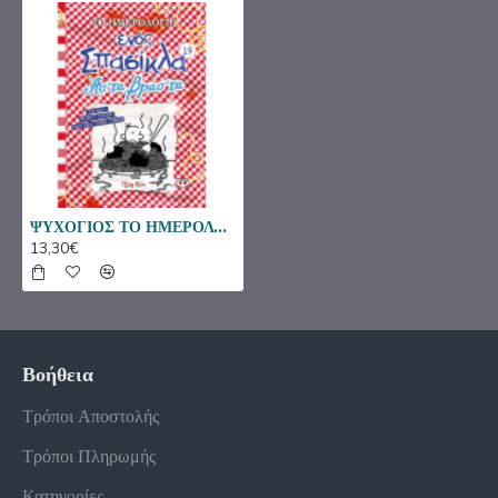
ΨΥΧΟΓΙΟΣ ΤΟ ΗΜΕΡΟΛΟΓΙΟ ΕΝΟΣ ΣΠΑΣΙΚΛΑ 19 - ΑΣ'ΤΑ ΒΡΑΣ'ΤΑ 26555
13,30€
Βοήθεια
Τρόποι Αποστολής
Τρόποι Πληρωμής
Κατηγορίες