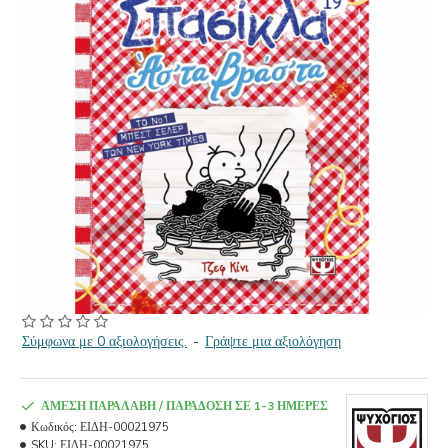
Σύμφωνα με 0 αξιολογήσεις.
-
Γράψτε μια αξιολόγηση
ΆΜΕΣΗ ΠΑΡΑΛΑΒΉ / ΠΑΡΆΔΟΣΗ ΣΕ 1-3 ΗΜΈΡΕΣ
Κωδικός:
ΕΙΔΗ-00021975
SKU:
ΕΙΔΗ-00021975