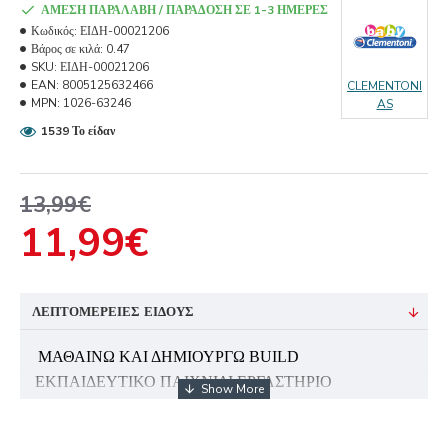
ΆΜΕΣΗ ΠΑΡΑΛΑΒΉ / ΠΑΡΆΔΟΣΗ ΣΕ 1-3 ΗΜΈΡΕΣ
Κωδικός:
ΕΙΔΗ-00021206
Βάρος σε κιλά:
0.47
SKU:
ΕΙΔΗ-00021206
EAN:
8005125632466
CLEMENTONI
MPN:
1026-63246
AS
1539 Το είδαν
13,99€
11,99€
ΛΕΠΤΟΜΈΡΕΙΕΣ ΕΊΔΟΥΣ
ΜΑΘΑΙΝΩ ΚΑΙ ΔΗΜΙΟΥΡΓΩ BUILD
ΕΚΠΑΙΔΕΥΤΙΚΟ ΠΑΙΧΝΙΔΙ ΕΡΓΑΣΤΗΡΙΟ
ΜΗΧΑΝΙΚΗΣ - ROADSTER & DRAGSTER
Ανακάλυψε τον κόσμο της μηχανικής και της τεχνολογίας