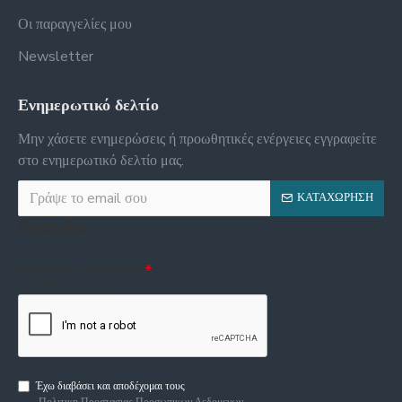
Οι παραγγελίες μου
Newsletter
Ενημερωτικό δελτίο
Μην χάσετε ενημερώσεις ή προωθητικές ενέργειες εγγραφείτε
στο ενημερωτικό δελτίο μας.
ΚΑΤΑΧΏΡΗΣΗ
Captcha
Συμπληρώστε την ακόλουθη
επαλήθευση captcha
Έχω διαβάσει και αποδέχομαι τους
Πολιτικη Προστασιας Προσωπικων Δεδομενων