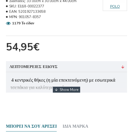
Διαστάσεις:
33.00cm x 30.00cm x 44.00cm
SKU:
ΕΙΔΗ-00022377
POLO
EAN:
5201927133658
MPN:
901057-8357
1179 Το είδαν
54,95€
ΛΕΠΤΟΜΈΡΕΙΕΣ ΕΊΔΟΥΣ
4 κεντρικές θήκες (η μία επεκτεινόμενη) με εσωτερικά
τσεπάκια για καλύτερη οργάνωση.
1 μπροστινή τσέπη.
2 πλαϊνές θήκες με φερμουάρ.
ΜΠΟΡΕΊ ΝΑ ΣΟΥ ΑΡΈΣΕΙ
ΊΔΙΑ ΜΆΡΚΑ
Ειδικά ενισχυμένη εσωτερική θήκη για προστασία και